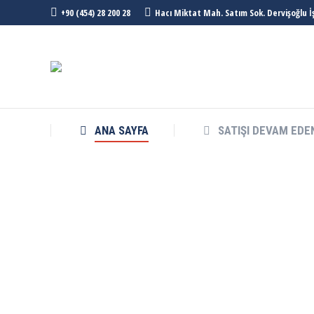
+90 (454) 28 200 28
Hacı Miktat Mah. Satım Sok. Dervişoğlu İ
ANA SAYFA
SATIŞI DEVAM EDE