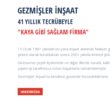
GEZMIŞLER İNŞAAT
41 YILLIK TECRÜBEYLE
"KAYA GIBI SAĞLAM FIRMA"
15 Ocak 1981 yılından bu yana inşaat alanında faaliyet g
şirketi olarak kurulduktan sonra 2001 yılında limited şi
Giresun’un çeşitli ilçelerinde ve diğer illerde süratli, kal
yapım işi tarafımızca üstün başarılarla tamamlanmıştır.
Gezmişler İnşaat’ta kendinizi güvende hissedebilirsiniz.
HAKKIMIZDA