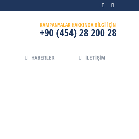
Facebook
Instagram
page
page
KAMPANYALAR HAKKINDA BİLGİ İÇİN
opens
opens
+90 (454) 28 200 28
in
in
new
new
window
window
R
HABERLER
İLETIŞIM