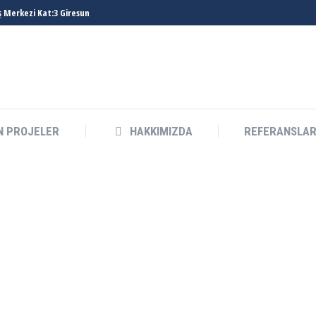
ş Merkezi Kat:3 Giresun
N PROJELER
HAKKIMIZDA
REFERANSLA